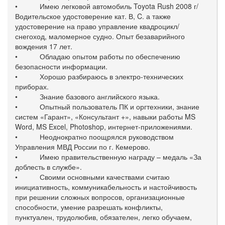
• Имею легковой автомобиль Toyota Rush 2008 г/
Водительское удостоверение кат. В, C. а также
удостоверение на право управление квадроцикл/
снегоход, маломерное судно. Опыт безаварийного
вождения 17 лет.
• Обладаю опытом работы по обеспечению
безопасности информации.
• Хорошо разбираюсь в электро-технических
приборах.
• Знание базового английского языка.
• Опытный пользователь ПК и оргтехники, знание
систем «Гарант», «Консультант +», навыки работы MS
Word, MS Excel, Photoshop, интернет-приложениями.
• Неоднократно поощрялся руководством
Управления МВД России по г. Кемерово.
• Имею правительственную награду – медаль «За
доблесть в службе».
• Своими основными качествами считаю
инициативность, коммуникабельность и настойчивость
при решении сложных вопросов, организационные
способности, умение разрешать конфликты,
пунктуален, трудолюбив, обязателен, легко обучаем,