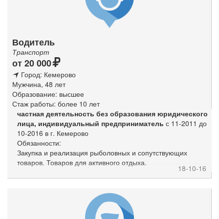
инвентаря, обеспечение ими структурные подразделения,
а также ведение учета их расходования и составление
установленной отчетности.
- Контроль рационального расходования материалов и
Водитель
средств, выделяемых для хозяйственных целей.
Транспорт
- Руководство работами по благоустройству, озеленению и
от 20 000
уборке территории.
-. Обеспечение выполнения противопожарных
Город: Кемерово
мероприятий и содержание в исправном состоянии
Мужчина, 48 лет
пожарного инвентаря.
Образование: высшее
- Руководство работниками АХО.
Стаж работы: более 10 лет
частная деятельность без образования юридического
лица, индивидуальный предприниматель
с 11-2011 до
10-2016 в г. Кемерово
Обязанности:
Закупка и реализация рыболовных и сопутствующих
товаров. Товаров для активного отдыха.
18-10-16