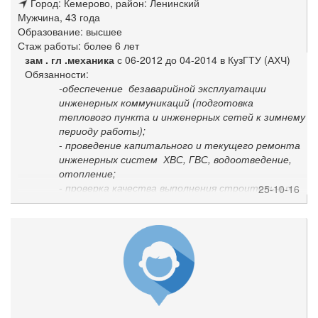
Город: Кемерово
, район: Ленинский
Мужчина, 43 года
Образование: высшее
Стаж работы: более 6 лет
зам . гл .механика
с 06-2012 до 04-2014 в КузГТУ (АХЧ)
Обязанности:
-обеспечение безаварийной эксплуатации
инженерных коммуникаций (подготовка
теплового пункта и инженерных сетей к зимнему
периоду работы);
-
проведение капитального и текущего ремонта
инженерных систем ХВС, ГВС, водоотведение,
отопление;
- проверка качества выполнения строительных,
25-10-16
ремонтно-строительных работ подрядных
организаций на зданиях вуза;
-производил контрольные обмеры выполнение
работ подрядными организациями.