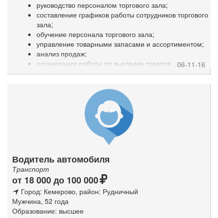
руководство персоналом торгового зала;
составление графиков работы сотрудников торгового
зала;
обучение персонала торгового зала;
управление товарными запасами и ассортиментом;
анализ продаж;
организация работы по выкладке товаров
06-11-16
(мерчендайзинг);
контроль и обеспечение качественного обслуживания
посетителей;
оформление кассовых документов, составление
кассовой отчетности, ведение кассовой книги;
участие в инвентаризации товарно-материальных
ценностей;
осуществление операций с денежными средствами;
приемка товара по качеству, количеству и срокам
Водитель автомобиля
годности;
Транспорт
работа с первичной документацией.
от 18 000 до 100 000
Город: Кемерово
, район: Рудничный
Мужчина, 52 года
Образование: высшее